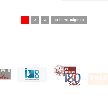
1
2
3
próxima página »