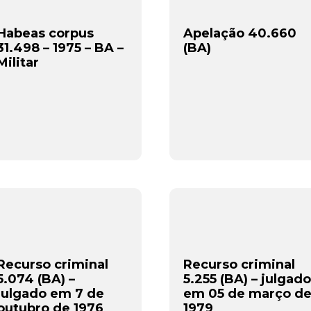
Habeas corpus
Apelação 40.660
31.498 – 1975 – BA –
(BA)
Militar
Recurso criminal
Recurso criminal
5.074 (BA) –
5.255 (BA) – julgado
julgado em 7 de
em 05 de março d
outubro de 1976
1979