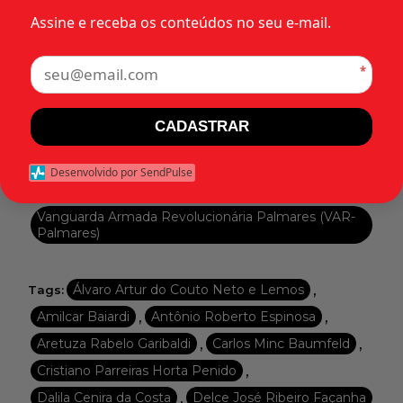
Assine e receba os conteúdos no seu e-mail.
•
•
1975
Agrupamento paramilitar
Categorias:
•
Agrupamento prejudicial à segurança nacional
*
•
•
•
•
Anistia
Estados
Guanabara (GB)
Militar
•
Min. Dr. Nelson Barbosa Sampaio
CADASTRAR
•
Min. Ten. Brig. do Ar Honório Pinto P. M. Neto
•
•
•
Objeto da acusação
Organização
Político
Desenvolvido por SendPulse
•
•
•
Relatores e revisores
Secreto
Tipo
Vanguarda Armada Revolucionária Palmares (VAR-
Palmares)
,
Álvaro Artur do Couto Neto e Lemos
Tags:
,
,
Amilcar Baiardi
Antônio Roberto Espinosa
,
,
Aretuza Rabelo Garibaldi
Carlos Minc Baumfeld
,
Cristiano Parreiras Horta Penido
,
Dalila Cenira da Costa
Delce José Ribeiro Façanha