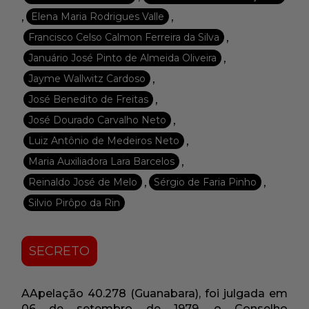
,
,
Elena Maria Rodrigues Valle
,
Francisco Celso Calmon Ferreira da Silva
,
Januário José Pinto de Almeida Oliveira
,
Jayme Wallwitz Cardoso
,
José Benedito de Freitas
,
José Dourado Carvalho Neto
,
Luiz Antônio de Medeiros Neto
,
Maria Auxiliadora Lara Barcelos
,
,
Reinaldo José de Melo
Sérgio de Faria Pinho
Silvio Pirôpo da Rin
SECRETO
AApelação 40.278 (Guanabara), foi julgada em
06 de setembro de 1979, o Conselho