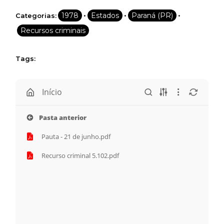
Assine e receba os conteúdos no seu e-mail.
•
•
•
1978
Estados
Paraná (PR)
Categorias:
*
Recursos criminais
Tags:
CADASTRAR
Desenvolvido por SendPulse
Início
Pasta anterior
Pauta - 21 de junho.pdf
Recurso criminal 5.102.pdf