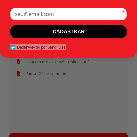
Paraná (PR)
*
Tags:
CADASTRAR
Início
Desenvolvido por SendPulse
Habeas corpus 31.629 - Político.pdf
Pauta - 24 de junho.pdf
Tocador