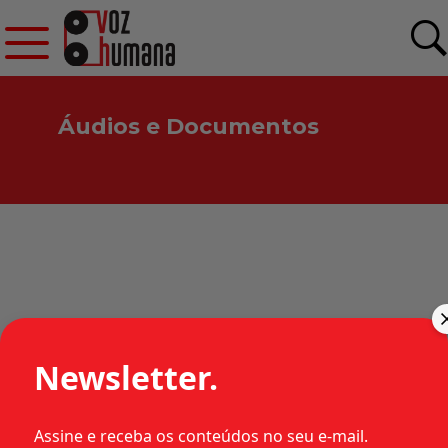
Áudios e Documentos
HABEAS CORPUS 31.629 –
1977 – PR – MILITAR
Newsletter.
Assine e receba os conteúdos no seu e-mail.
•
•
•
1977
Estados
Habeas corpus
Categorias: