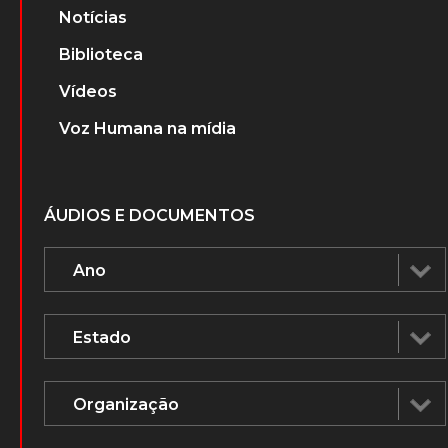
PERSONAGENS
Advogados que atuaram nos Tribunais
Militares
Ministros do Superior Tribunal Militar
(STM)
Ministros do Supremo Tribunal Federal
Desaparecidos
PUBLICAÇÕES
Notícias
Biblioteca
Vídeos
Voz Humana na mídia