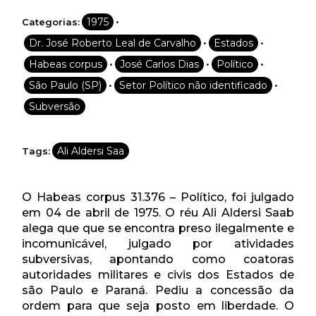
•
1975
Categorias:
•
•
Dr. José Roberto Leal de Carvalho
Estados
•
•
•
Habeas corpus
José Carlos Dias
Político
•
•
São Paulo (SP)
Setor Político não identificado
Subversão
Ali Aldersi Saa
Tags:
O Habeas corpus 31.376 – Político, foi julgado
em 04 de abril de 1975. O réu Ali Aldersi Saab
alega que que se encontra preso ilegalmente e
incomunicável, julgado por atividades
subversivas, apontando como coatoras
autoridades militares e civis dos Estados de
são Paulo e Paraná. Pediu a concessão da
ordem para que seja posto em liberdade. O