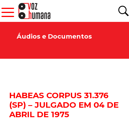
Áudios e Documentos
HABEAS CORPUS 31.376
(SP) – JULGADO EM 04 DE
ABRIL DE 1975