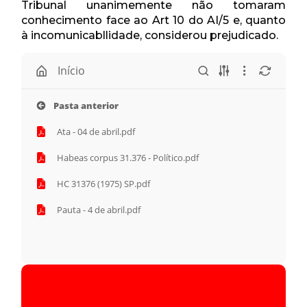
Tribunal unanimemente não tomaram
conhecimento face ao Art 10 do AI/5 e, quanto
à incomunicabllidade, considerou prejudicado.
Início
Pasta anterior
Ata - 04 de abril.pdf
Habeas corpus 31.376 - Político.pdf
HC 31376 (1975) SP.pdf
Pauta - 4 de abril.pdf
Tocador
Seq005_00.04.05_31.376
de
áudio