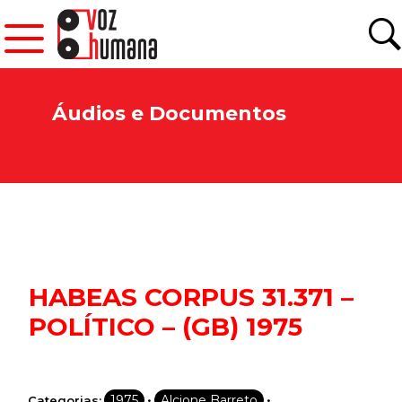
Newsletter.
Áudios e Documentos
Assine e receba os conteúdos no seu e-mail.
*
CADASTRAR
Desenvolvido por SendPulse
HABEAS CORPUS 31.371 –
POLÍTICO – (GB) 1975
•
•
1975
Alcione Barreto
Categorias: