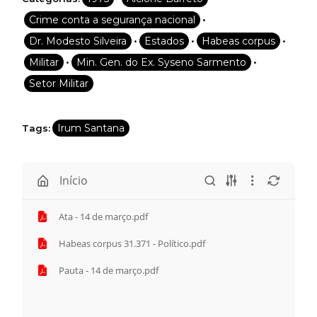
•
Crime conta a segurança nacional
•
•
•
Dr. Modesto Silveira
Estados
Habeas corpus
•
•
Militar
Min. Gen. do Ex. Syseno Sarmento
Setor Militar
Irum Santana
Tags:
Início
Ata - 14 de março.pdf
Habeas corpus 31.371 - Político.pdf
Pauta - 14 de março.pdf