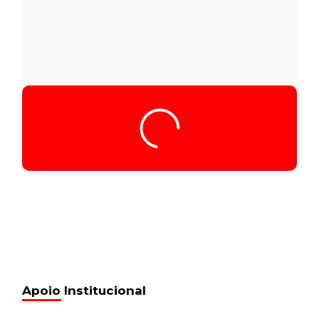
Tocador
Seq028_00.54.29_31.356
de
áudio
00:00
/
00:00
Seq028_00.54.29_31.356
20 de fevereiro de 2017
18:32
Seq029_00.55.44_31.356
20 de fevereiro de 2017
18:32
Seq030_00.56.24_31.356