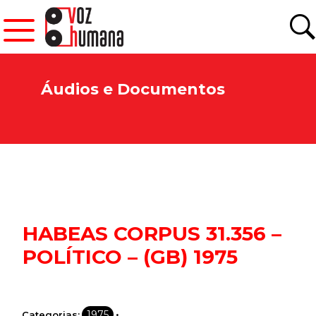
Áudios e Documentos
HABEAS CORPUS 31.356 –
POLÍTICO – (GB) 1975
Newsletter.
•
1975
Categorias: