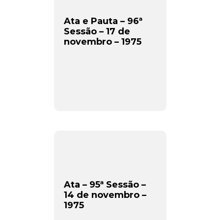
Ata e Pauta – 96ª
Sessão – 17 de
novembro – 1975
Newsletter.
Assine e receba os conteúdos no seu e-mail.
*
CADASTRAR
Ata – 95ª Sessão –
Desenvolvido por SendPulse
14 de novembro –
1975