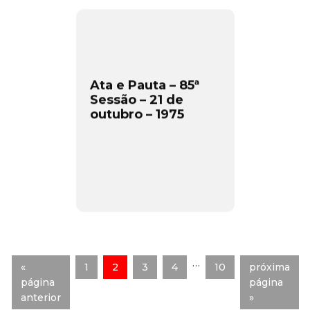
Ata e Pauta – 85ª
Sessão – 21 de
outubro – 1975
…
«
1
2
3
4
10
próxima
página
página
anterior
»