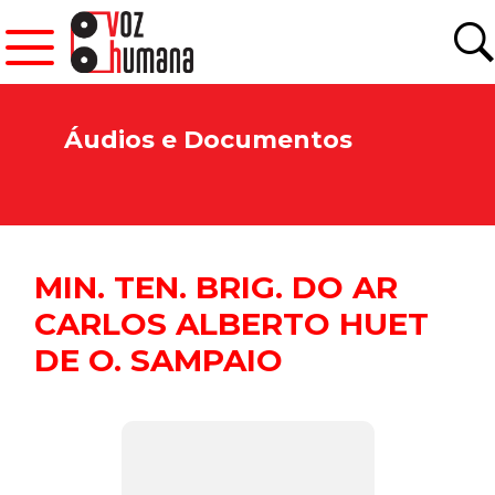
Áudios e Documentos
MIN. TEN. BRIG. DO AR
CARLOS ALBERTO HUET
DE O. SAMPAIO