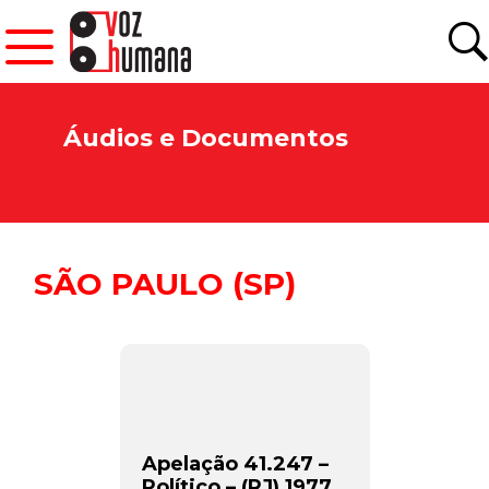
Áudios e Documentos
SÃO PAULO (SP)
Apelação 41.247 –
Político – (RJ) 1977