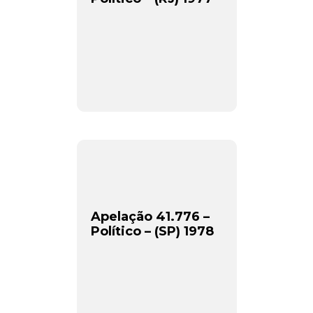
Newsletter.
Assine e receba os conteúdos no seu e-mail.
*
Apelação 41.776 –
Político – (SP) 1978
CADASTRAR
Desenvolvido por SendPulse