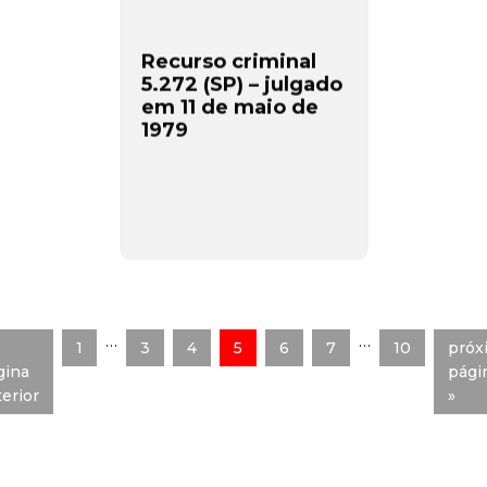
Recurso criminal
5.272 (SP) – julgado
em 11 de maio de
1979
…
…
1
3
4
5
6
7
10
próx
gina
pági
erior
»