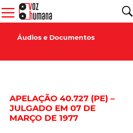
Áudios e Documentos
APELAÇÃO 40.727 (PE) –
JULGADO EM 07 DE
MARÇO DE 1977