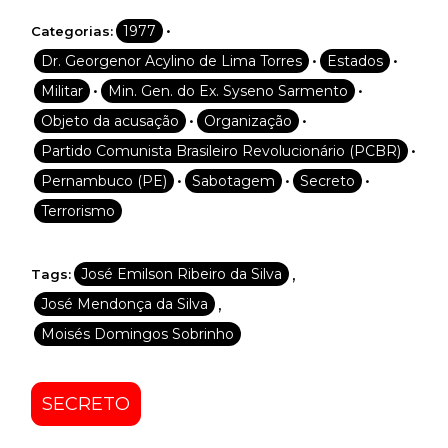
•
1977
Categorias:
•
•
Dr. Georgenor Acylino de Lima Torres
Estados
•
•
Militar
Min. Gen. do Ex. Syseno Sarmento
•
•
Objeto da acusação
Organização
•
Partido Comunista Brasileiro Revolucionário (PCBR)
•
•
•
Pernambuco (PE)
Sabotagem
Secreto
Terrorismo
,
José Emilson Ribeiro da Silva
Tags:
,
José Mendonça da Silva
Moisés Domingos Sobrinho
SECRETO