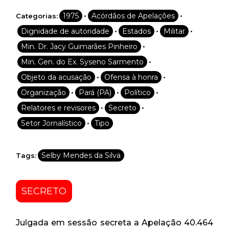
•
•
1975
Acórdãos de Apelações
Categorias:
•
•
•
Dignidade de autoridade
Estados
Militar
•
Min. Dr. Jacy Guimarães Pinheiro
•
Min. Gen. do Ex. Syseno Sarmento
•
•
Objeto da acusação
Ofensa à honra
•
•
•
Organização
Pará (PA)
Político
•
•
Relatores e revisores
Secreto
•
Setor Jornalístico
Tipo
Selby Mendes da Silva
Tags:
SECRETO
Julgada em sessão secreta a Apelação 40.464