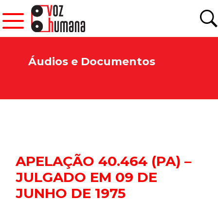
Áudios e Documentos
APELAÇÃO 40.464 (PA) –
JULGADO EM 09 DE
JUNHO DE 1975