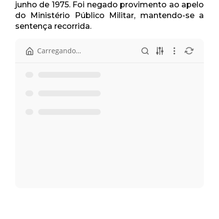
junho de 1975. Foi negado provimento ao apelo
do Ministério Público Militar, mantendo-se a
sentença recorrida.
Início
Pasta anterior
Apelação 40.459.pdf
Ata - 03 de junho.pdf
Pauta - 03 de junho.pdf