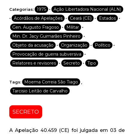
•
1975
Ação Libertadora Nacional (ALN)
Categorias:
•
•
•
•
Acórdãos de Apelações
Ceará (CE)
Estados
•
•
Gen. Augusto Fragoso
Militar
•
Min. Dr. Jacy Guimarães Pinheiro
•
•
•
Objeto da acusação
Organização
Político
•
Provocação de guerra subversiva
•
•
Relatores e revisores
Secreto
Tipo
,
Moema Correia São Tiago
Tags:
Tarcisio Leitão de Carvalho
SECRETO
A Apelação 40.459 (CE) foi julgada em 03 de