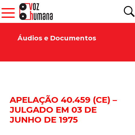
Áudios e Documentos
APELAÇÃO 40.459 (CE) –
JULGADO EM 03 DE
JUNHO DE 1975