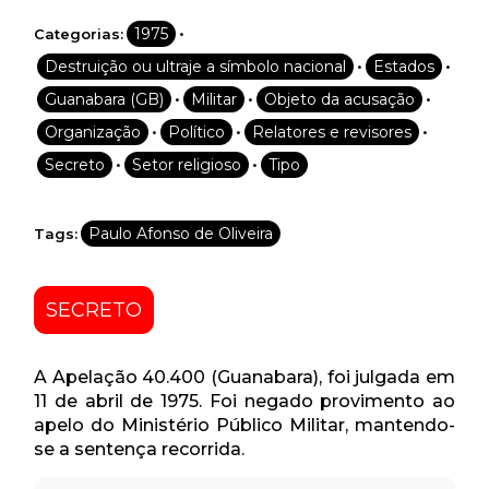
•
1975
Categorias:
•
•
Destruição ou ultraje a símbolo nacional
Estados
•
•
•
Guanabara (GB)
Militar
Objeto da acusação
•
•
•
Organização
Político
Relatores e revisores
•
•
Secreto
Setor religioso
Tipo
Paulo Afonso de Oliveira
Tags:
SECRETO
A Apelação 40.400 (Guanabara), foi julgada em
11 de abril de 1975. Foi negado provimento ao
apelo do Ministério Público Militar, mantendo-
se a sentença recorrida.