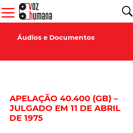
Áudios e Documentos
APELAÇÃO 40.400 (GB) –
JULGADO EM 11 DE ABRIL
DE 1975