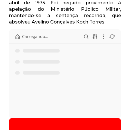
abril de 1975. Foi negado provimento à
apelação do Ministério Público Militar,
mantendo-se a sentença recorrida, que
absolveu Avelino Gonçalves Koch Torres.
Início
Apelação 40.398.pdf
Apelação 40398-1974 (RJ).pdf
Ata - 23 de abril.pdf
Pauta - 23 de abril.pdf