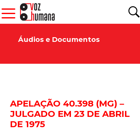
Áudios e Documentos
APELAÇÃO 40.398 (MG) –
JULGADO EM 23 DE ABRIL
DE 1975