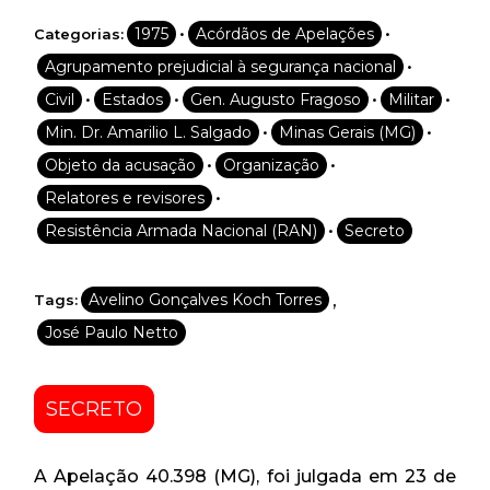
•
•
1975
Acórdãos de Apelações
Categorias:
•
Agrupamento prejudicial à segurança nacional
•
•
•
•
Civil
Estados
Gen. Augusto Fragoso
Militar
•
•
Min. Dr. Amarilio L. Salgado
Minas Gerais (MG)
•
•
Objeto da acusação
Organização
•
Relatores e revisores
•
Resistência Armada Nacional (RAN)
Secreto
,
Avelino Gonçalves Koch Torres
Tags:
José Paulo Netto
SECRETO
A Apelação 40.398 (MG), foi julgada em 23 de