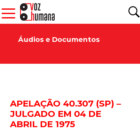
Áudios e Documentos
APELAÇÃO 40.307 (SP) –
JULGADO EM 04 DE
ABRIL DE 1975