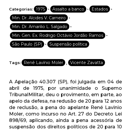
•
•
•
1975
Assalto a banco
Estados
Categorias:
•
Min. Dr. Alcides V. Carneiro
•
Min. Dr. Amarilio L. Salgado
•
Min. Gen. Ex. Rodrigo Octávio Jordão Ramos
•
São Paulo (SP)
Suspensão política
,
Renê Lavínio Moler
Vicente Zavatta
Tags:
A Apelação 40.307 (SP), foi julgada em 04 de
abril de 1975, por unanimidade o Supemo
TribunalMilitar, deu o provimento, em parte, ao
apelo da defesa, na redusão de 20 para 12 anos
de reclusão, a pena do apelante René Lavinio
Moler, como incurso no Art. 27 do Decreto Lei
898/69, aplicando, ainda a pena acessória de
suspensão dos direitos políticos de 20 para 10