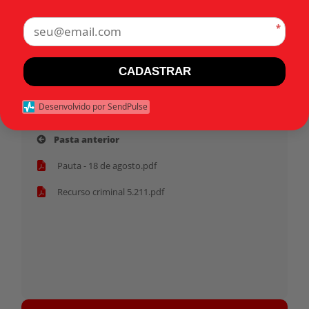
Recursos criminais
*
Tags:
CADASTRAR
Início
Desenvolvido por SendPulse
Pasta anterior
Pauta - 18 de agosto.pdf
Recurso criminal 5.211.pdf
Tocador