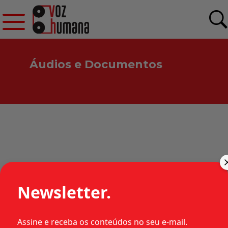
Áudios e Documentos
RECURSO CRIMINAL 5.211-
1978 – CE – MILITAR
Newsletter.
Assine e receba os conteúdos no seu e-mail.
•
•
•
1978
Ceará (CE)
Estados
Categorias: