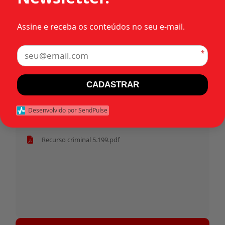
•
Recursos criminais
Assine e receba os conteúdos no seu e-mail.
Tags:
*
Início
CADASTRAR
Pasta anterior
Desenvolvido por SendPulse
Pauta - 4 de agosto.pdf
Recurso criminal 5.199.pdf
Tocador