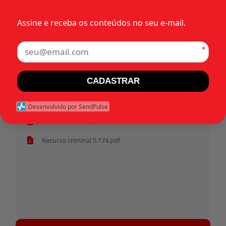
Rio de Janeiro (RJ)
Assine e receba os conteúdos no seu e-mail.
Tags:
*
Início
CADASTRAR
Pasta anterior
Desenvolvido por SendPulse
Pauta - 7 de abril.pdf
Recurso criminal 5.174.pdf
Tocador