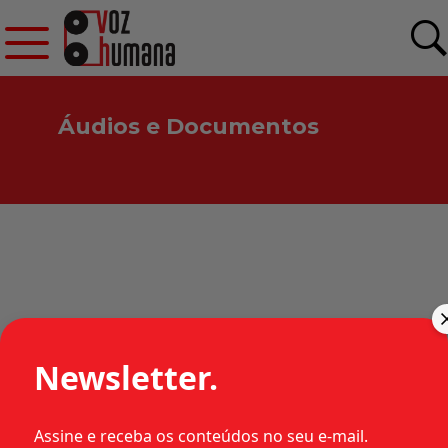
Áudios e Documentos
HABEAS CORPUS 31.708 –
1978 – RS – MILITAR
Newsletter.
Assine e receba os conteúdos no seu e-mail.
•
•
•
1978
Estados
Habeas corpus
Categorias: