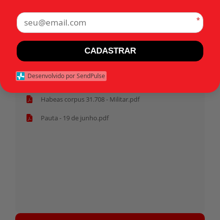
Rio Grande do Sul (RS)
*
Tags:
CADASTRAR
Início
Desenvolvido por SendPulse
Habeas corpus 31.708 - Militar.pdf
Pauta - 19 de junho.pdf
Tocador