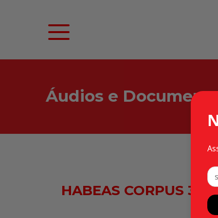
Áudios e Document
N
As
HABEAS CORPUS 31.655