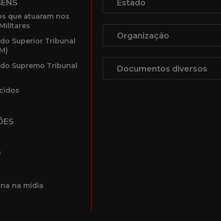
GENS
s que atuaram nos
Militares
 do Superior Tribunal
TM)
 do Supremo Tribunal
cidos
ÕES
a
na na mídia