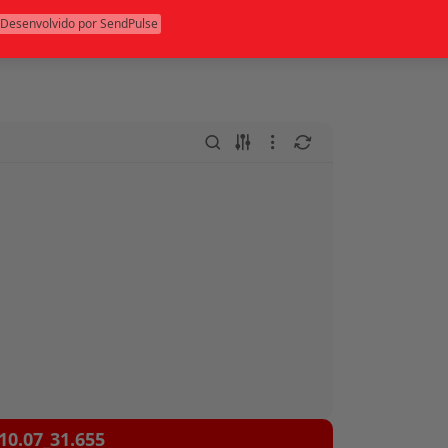
•
Desenvolvido por SendPulse
us
Rio de Janeiro (RJ)
10.07_31.655