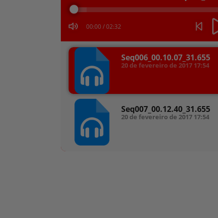
áudio
00:00
/
02:32
Seq006_00.10.07_31.655
20 de fevereiro de 2017
17:54
Seq007_00.12.40_31.655
20 de fevereiro de 2017
17:54