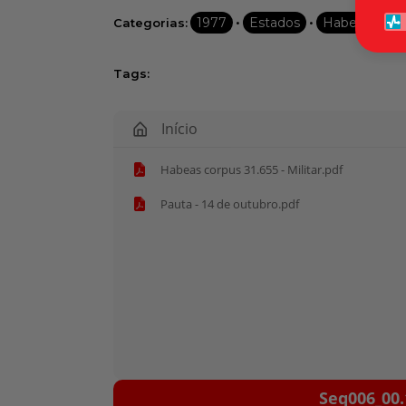
•
•
1977
Estados
Habeas corp
Categorias:
Tags:
Início
Habeas corpus 31.655 - Militar.pdf
Pauta - 14 de outubro.pdf
Tocador
Seq006_00.
de