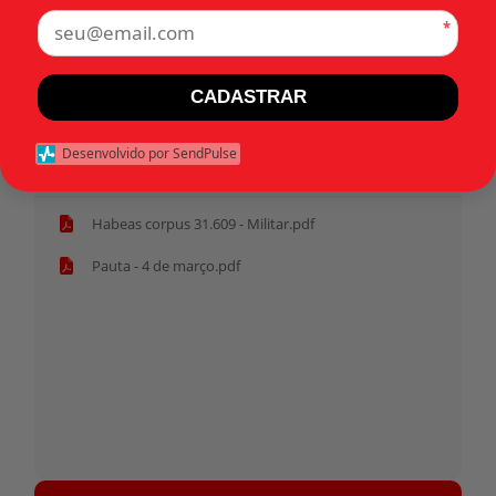
*
Rio de Janeiro (RJ)
Tags:
CADASTRAR
Desenvolvido por SendPulse
Início
Habeas corpus 31.609 - Militar.pdf
Pauta - 4 de março.pdf
Tocador