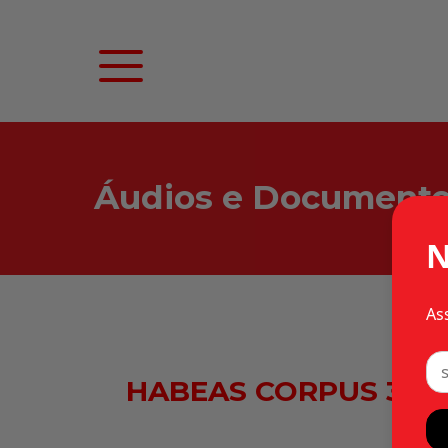
Áudios e Document
N
As
HABEAS CORPUS 31.602