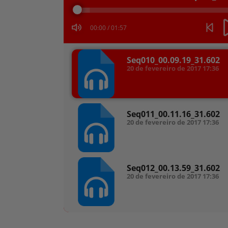
áudio
00:00
/
01:57
Seq010_00.09.19_31.602
20 de fevereiro de 2017
17:36
Seq011_00.11.16_31.602
20 de fevereiro de 2017
17:36
Seq012_00.13.59_31.602
20 de fevereiro de 2017
17:36