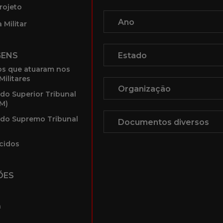
rojeto
 Militar
GENS
s que atuaram nos
Militares
 do Superior Tribunal
TM)
 do Supremo Tribunal
cidos
ÕES
a