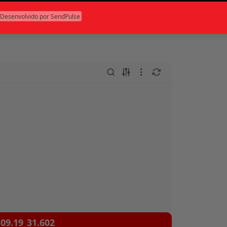
•
us
São Paulo (SP)
Desenvolvido por SendPulse
09.19_31.602