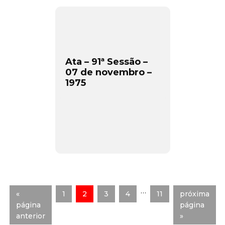
Ata – 91ª Sessão –
07 de novembro –
1975
…
«
1
2
3
4
11
próxima
página
página
anterior
»