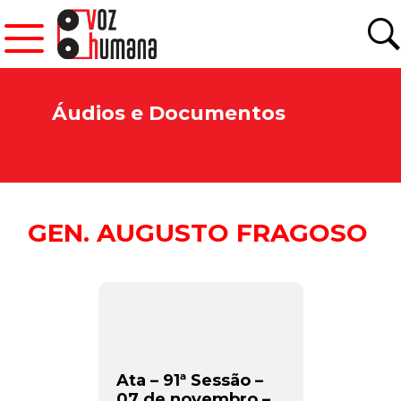
Áudios e Documentos
GEN. AUGUSTO FRAGOSO
Ata – 91ª Sessão –
07 de novembro –