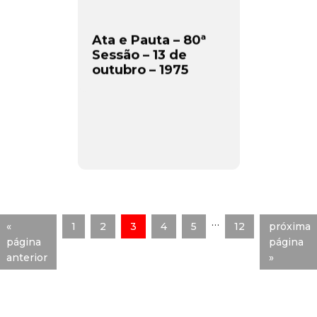
Ata e Pauta – 80ª
Sessão – 13 de
outubro – 1975
…
«
1
2
3
4
5
12
próxima
página
página
anterior
»