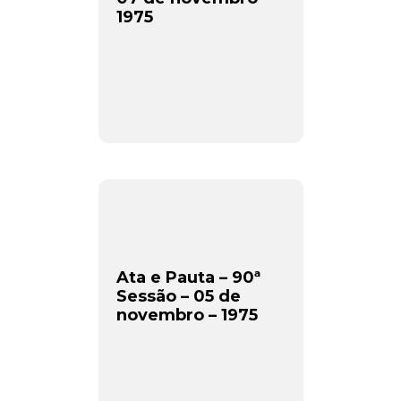
1975
Newsletter.
Assine e receba os conteúdos no seu e-mail.
*
Ata e Pauta – 90ª
CADASTRAR
Sessão – 05 de
novembro – 1975
Desenvolvido por SendPulse