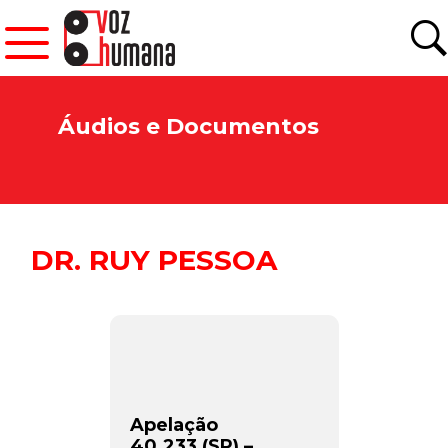
Áudios e Documentos
DR. RUY PESSOA
Apelação
40.233 (SP) –