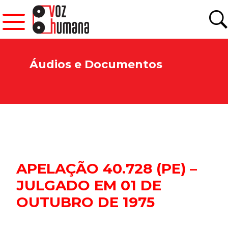
Áudios e Documentos
APELAÇÃO 40.728 (PE) –
JULGADO EM 01 DE
OUTUBRO DE 1975