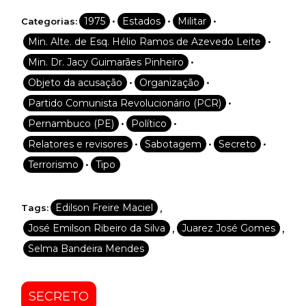
•
•
•
1975
Estados
Militar
Categorias:
•
Min. Alte. de Esq. Hélio Ramos de Azevedo Leite
•
Min. Dr. Jacy Guimarães Pinheiro
•
•
Objeto da acusação
Organização
•
Partido Comunista Revolucionário (PCR)
•
•
Pernambuco (PE)
Político
•
•
•
Relatores e revisores
Sabotagem
Secreto
•
Terrorismo
Tipo
,
Edilson Freire Maciel
Tags:
,
,
José Emilson Ribeiro da Silva
Juarez José Gomes
Selma Bandeira Mendes
SECRETO