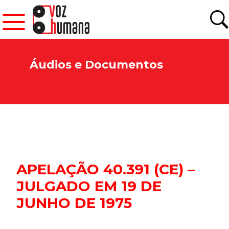
Áudios e Documentos
APELAÇÃO 40.391 (CE) –
JULGADO EM 19 DE
JUNHO DE 1975