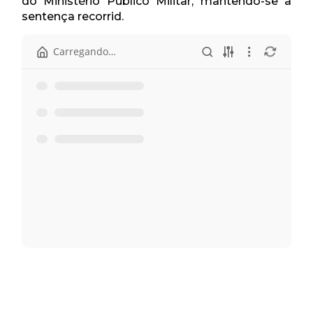
do Ministério Público Militar, mantendo-se a
sentença recorrid.
Início
Pasta anterior
Apelação 40.391.pdf
Ata - 19 de junho.pdf
Pauta - 19 de junho.pdf