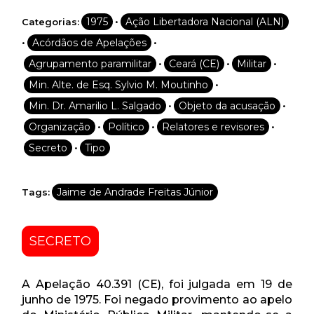
•
1975
Ação Libertadora Nacional (ALN)
Categorias:
•
•
Acórdãos de Apelações
•
•
•
Agrupamento paramilitar
Ceará (CE)
Militar
•
Min. Alte. de Esq. Sylvio M. Moutinho
•
•
Min. Dr. Amarilio L. Salgado
Objeto da acusação
•
•
•
Organização
Político
Relatores e revisores
•
Secreto
Tipo
Jaime de Andrade Freitas Júnior
Tags:
SECRETO
A Apelação 40.391 (CE), foi julgada em 19 de
junho de 1975. Foi negado provimento ao apelo