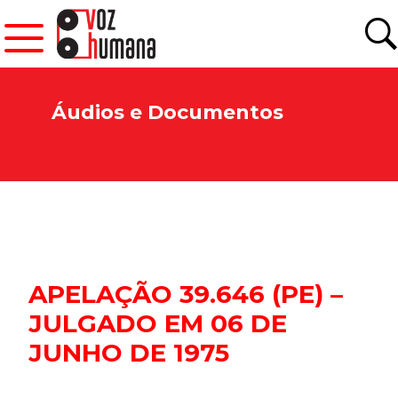
Áudios e Documentos
APELAÇÃO 39.646 (PE) –
JULGADO EM 06 DE
JUNHO DE 1975