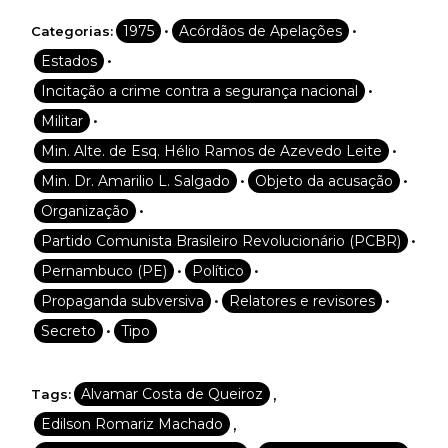
•
•
1975
Acórdãos de Apelações
Categorias:
•
Estados
•
Incitação a crime contra a segurança nacional
•
Militar
•
Min. Alte. de Esq. Hélio Ramos de Azevedo Leite
•
•
Min. Dr. Amarilio L. Salgado
Objeto da acusação
•
Organização
•
Partido Comunista Brasileiro Revolucionário (PCBR)
•
•
Pernambuco (PE)
Político
•
•
Propaganda subversiva
Relatores e revisores
•
Secreto
Tipo
,
Alvamar Costa de Queiroz
Tags:
,
Edilson Romariz Machado