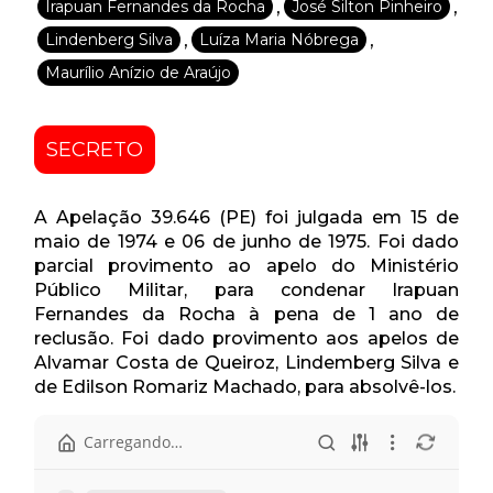
,
,
Irapuan Fernandes da Rocha
José Silton Pinheiro
,
,
Lindenberg Silva
Luíza Maria Nóbrega
Maurílio Anízio de Araújo
SECRETO
A Apelação 39.646 (PE) foi julgada em 15 de
maio de 1974 e 06 de junho de 1975. Foi dado
parcial provimento ao apelo do Ministério
Público Militar, para condenar Irapuan
Fernandes da Rocha à pena de 1 ano de
reclusão. Foi dado provimento aos apelos de
Alvamar Costa de Queiroz, Lindemberg Silva e
de Edilson Romariz Machado, para absolvê-los.
Carregando…