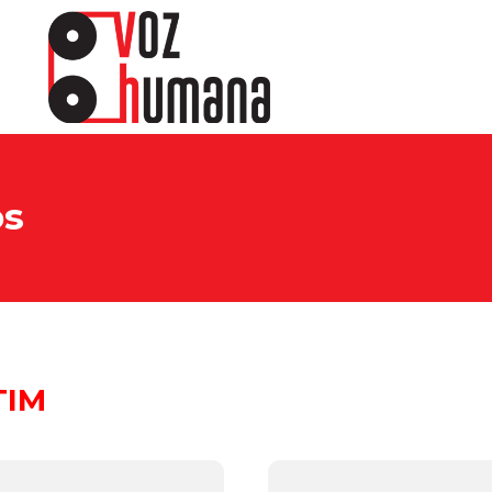
os
TIM