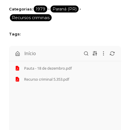
•
•
1979
Paraná (PR)
Categorias:
Recursos criminais
Tags:
Início
Pauta - 18 de dezembro.pdf
Recurso criminal 5.353.pdf