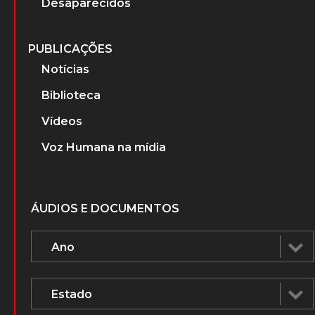
Sobre o projeto
A Ditadura Militar
PERSONAGENS
Advogados que atuaram nos Tribunais
Militares
Ministros do Superior Tribunal Militar
(STM)
Ministros do Supremo Tribunal Federal
Desaparecidos
PUBLICAÇÕES
Notícias
Biblioteca