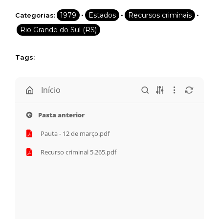
•
•
•
1979
Estados
Recursos criminais
Categorias:
*
Rio Grande do Sul (RS)
CADASTRAR
Tags:
Desenvolvido por SendPulse
Início
Pasta anterior
Pauta - 12 de março.pdf
Recurso criminal 5.265.pdf