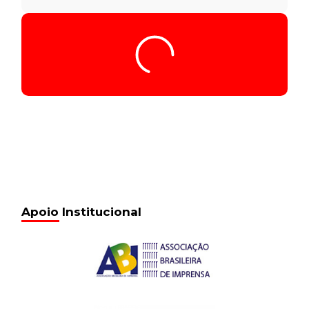
Tocador
Seq013_00.23.38_5.256
de
áudio
00:00
/
00:00
Seq013_00.23.38_5.256
13 de fevereiro de 2017
15:50
Seq014_00.33.20_5.256
13 de fevereiro de 2017
15:50
Seq015_00.44.39_5.256
13 de fevereiro de 2017
15:50