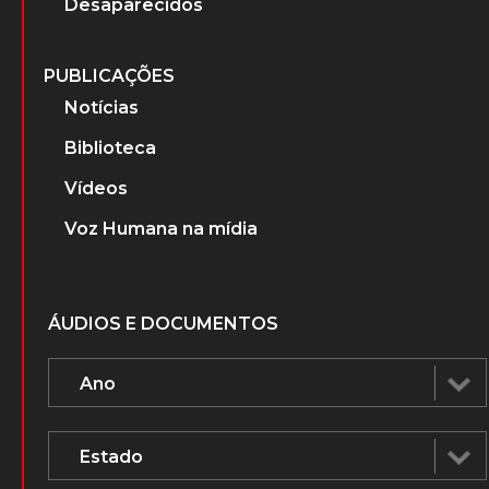
PERSONAGENS
Advogados que atuaram nos Tribunais
Militares
Ministros do Superior Tribunal Militar
(STM)
Ministros do Supremo Tribunal Federal
Desaparecidos
PUBLICAÇÕES
Notícias
Biblioteca
Vídeos
Voz Humana na mídia