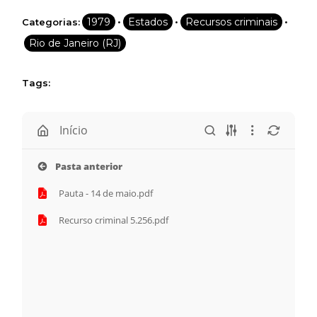
•
•
•
1979
Estados
Recursos criminais
Categorias:
Rio de Janeiro (RJ)
Tags:
Início
Pasta anterior
Pauta - 14 de maio.pdf
Recurso criminal 5.256.pdf