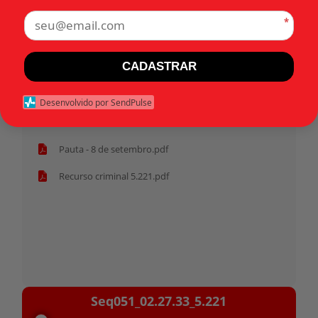
*
Tags:
CADASTRAR
Início
Desenvolvido por SendPulse
Pasta anterior
Pauta - 8 de setembro.pdf
Recurso criminal 5.221.pdf
Tocador
Seq051_02.27.33_5.221
de