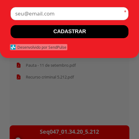
*
Tags:
CADASTRAR
Início
Desenvolvido por SendPulse
Pasta anterior
Pauta - 11 de setembro.pdf
Recurso criminal 5.212.pdf
Tocador
Seq047_01.34.20_5.212
de