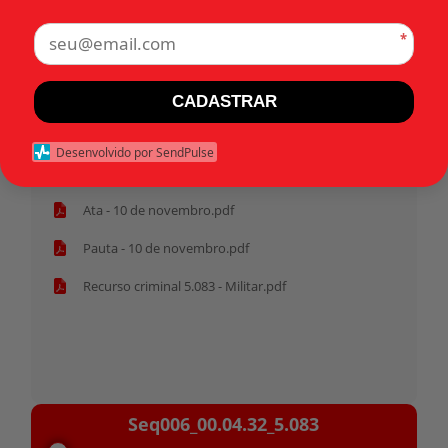
*
Tags:
CADASTRAR
Início
Desenvolvido por SendPulse
Pasta anterior
Ata - 10 de novembro.pdf
Pauta - 10 de novembro.pdf
Recurso criminal 5.083 - Militar.pdf
Tocador
Seq006_00.04.32_5.083
de