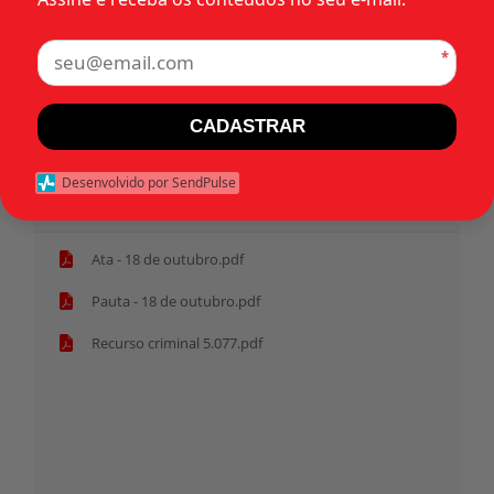
•
•
•
1976
Estados
Recursos criminais
Categorias:
*
Rio de Janeiro (RJ)
CADASTRAR
Tags:
Desenvolvido por SendPulse
Início
Ata - 18 de outubro.pdf
Pauta - 18 de outubro.pdf
Recurso criminal 5.077.pdf