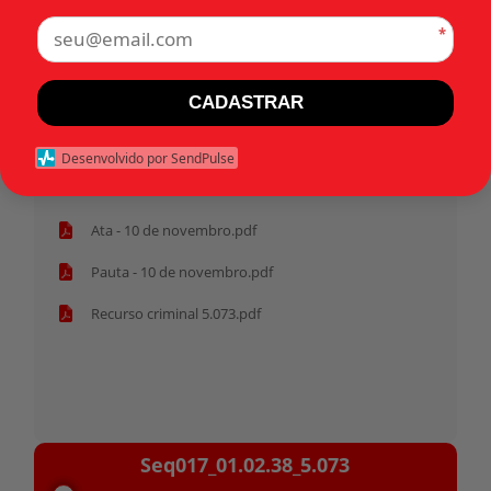
*
Tags:
CADASTRAR
Início
Desenvolvido por SendPulse
Pasta anterior
Ata - 10 de novembro.pdf
Pauta - 10 de novembro.pdf
Recurso criminal 5.073.pdf
Tocador
Seq017_01.02.38_5.073
de