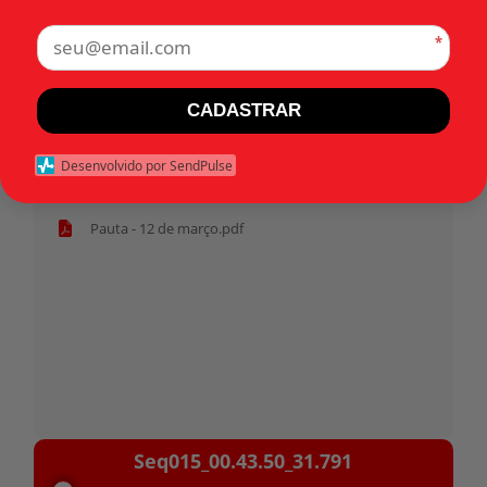
*
Tags:
CADASTRAR
Início
Desenvolvido por SendPulse
Habeas corpus 31.791 - Militar.pdf
Pauta - 12 de março.pdf
Tocador
Seq015_00.43.50_31.791
de