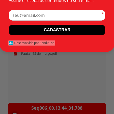
Assine e receba os conteúdos no seu e-mail.
Tags:
*
CADASTRAR
Início
Desenvolvido por SendPulse
Habeas corpus 31.788 - Civil.pdf
Pauta - 12 de março.pdf
Tocador
Seq006_00.13.44_31.788
de