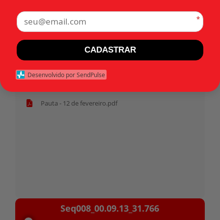
*
Tags:
CADASTRAR
Início
Desenvolvido por SendPulse
Habeas corpus 31.766 - Político.pdf
Pauta - 12 de fevereiro.pdf
Tocador
Seq008_00.09.13_31.766
de