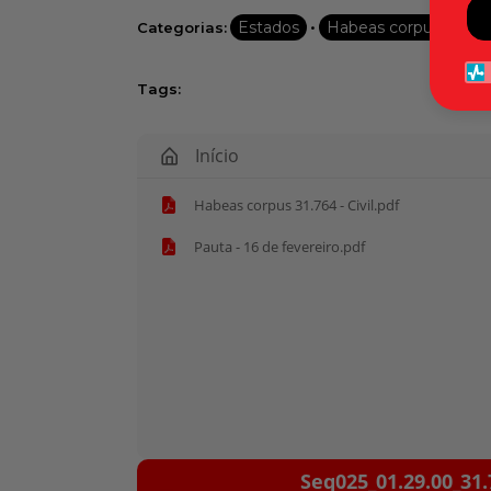
•
Estados
Habeas corpus
Categorias:
Tags:
Início
Habeas corpus 31.764 - Civil.pdf
Pauta - 16 de fevereiro.pdf
Tocador
Seq025_01.29.00_31.
de