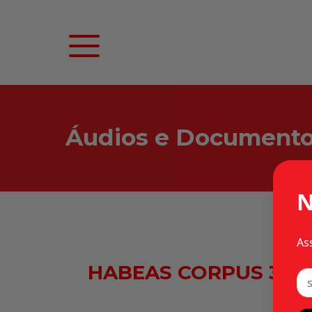
Áudios e Document
N
As
HABEAS CORPUS 31.76