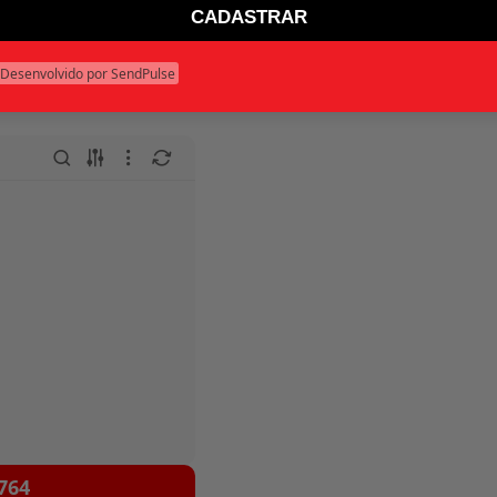
CADASTRAR
Desenvolvido por SendPulse
764