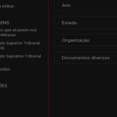
 Militar
GENS
s que atuaram nos
Militares
 do Superior Tribunal
TM)
 do Supremo Tribunal
cidos
ÕES
a