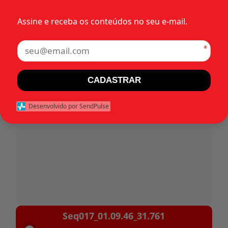
Assine e receba os conteúdos no seu e-mail.
Tags:
*
Início
CADASTRAR
Habeas corpus 31.761 - Militar.pdf
Desenvolvido por SendPulse
Pauta - 15 de dezembro.pdf
Tocador
Seq017_01.09.46_31.761
de