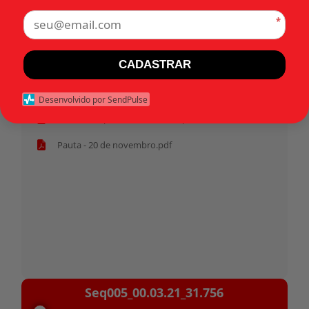
*
Tags:
CADASTRAR
Início
Desenvolvido por SendPulse
Habeas corpus 31.756 - Militar.pdf
Pauta - 20 de novembro.pdf
Tocador
Seq005_00.03.21_31.756
de