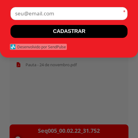
*
Tags:
CADASTRAR
Início
Desenvolvido por SendPulse
Habeas corpus 31.752 - Militar.pdf
Pauta - 24 de novembro.pdf
Tocador
Seq005_00.02.22_31.752
de