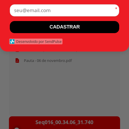
*
Tags:
CADASTRAR
Início
Desenvolvido por SendPulse
Habeas corpus 31.740 - Militar.pdf
Pauta - 06 de novembro.pdf
Tocador
Seq016_00.34.06_31.740
de