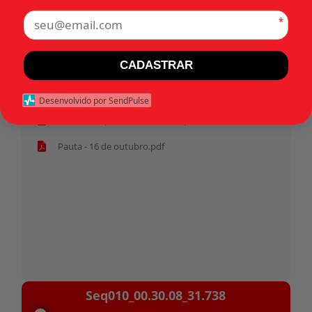
*
Tags:
CADASTRAR
Início
Desenvolvido por SendPulse
Habeas corpus 31.738 - Militar.pdf
Pauta - 16 de outubro.pdf
Tocador
Seq010_00.30.08_31.738
de