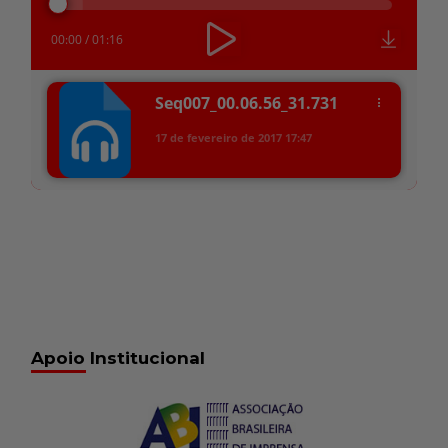
áudio
00:00
/
01:16
Seq007_00.06.56_31.731
17 de fevereiro de 2017
17:47
Apoio Institucional