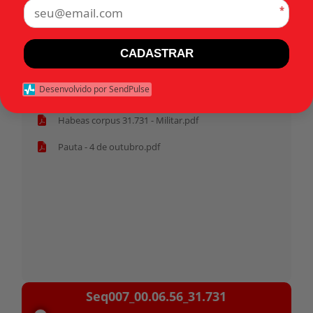
*
Tags:
CADASTRAR
Início
Desenvolvido por SendPulse
Habeas corpus 31.731 - Militar.pdf
Pauta - 4 de outubro.pdf
Tocador
Seq007_00.06.56_31.731
de