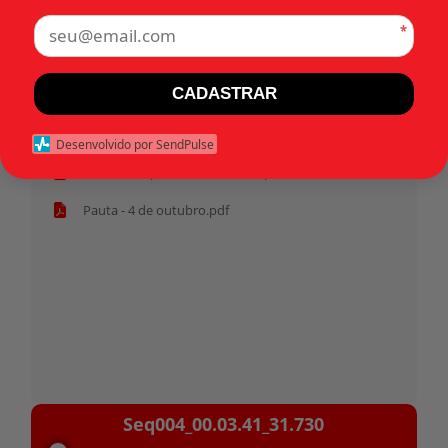
*
Tags:
CADASTRAR
Início
Desenvolvido por SendPulse
Habeas corpus 31.730 - Militar.pdf
Pauta - 4 de outubro.pdf
Tocador
Seq004_00.03.41_31.730
de