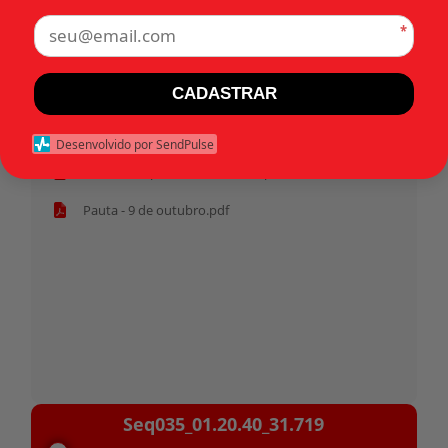
*
Tags:
CADASTRAR
Início
Desenvolvido por SendPulse
Habeas corpus 31.719 - Militar.pdf
Pauta - 9 de outubro.pdf
Tocador
Seq035_01.20.40_31.719
de