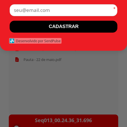
*
Tags:
CADASTRAR
Início
Desenvolvido por SendPulse
Habeas corpus 31.696 - Militar.pdf
Pauta - 22 de maio.pdf
Tocador
Seq013_00.24.36_31.696
de